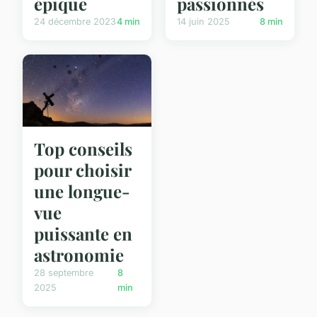
passionnés
épique
14 juin 2025
8 min
24 décembre 2023
4 min
Top conseils
pour choisir
une longue-
vue
puissante en
astronomie
28 septembre
8
2025
min