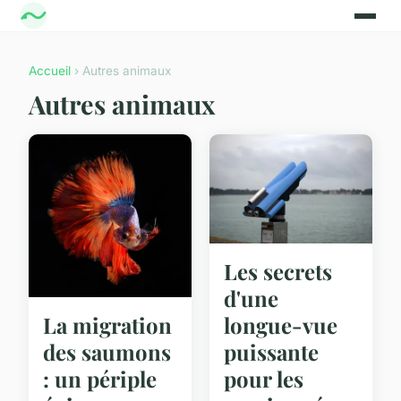
Accueil
› Autres animaux
Autres animaux
Les secrets
d'une
longue-vue
La migration
puissante
des saumons
pour les
: un périple